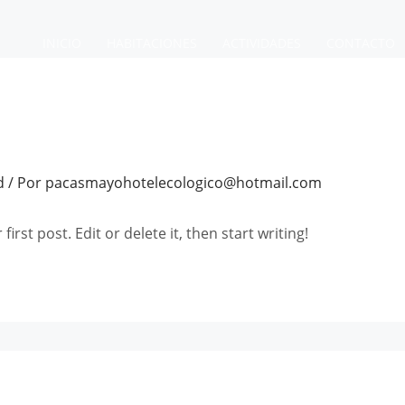
INICIO
HABITACIONES
ACTIVIDADES
CONTACTO
d
/ Por
pacasmayohotelecologico@hotmail.com
rst post. Edit or delete it, then start writing!