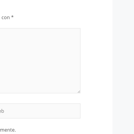
s con
*
b
omente.